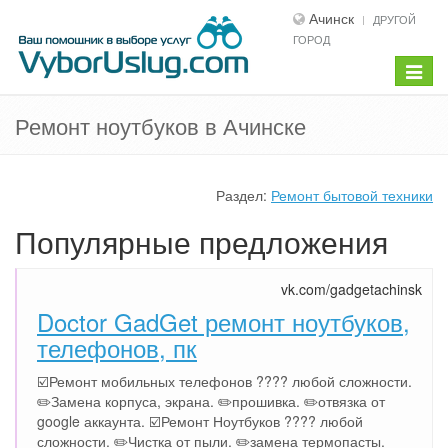
Ачинск
ДРУГОЙ
ГОРОД
Показ
меню
Ремонт ноутбуков в Ачинске
Раздел:
Ремонт бытовой техники
Популярные предложения
vk.com/gadgetachinsk
Doctor GadGet ремонт ноутбуков,
телефонов, пк
☑️Ремонт мобильных телефонов ???? любой сложности.
✏️Замена корпуса, экрана. ✏️прошивка. ✏️отвязка от
google аккаунта. ☑️Ремонт Ноутбуков ???? любой
сложности. ✏️Чистка от пыли. ✏️замена термопасты.