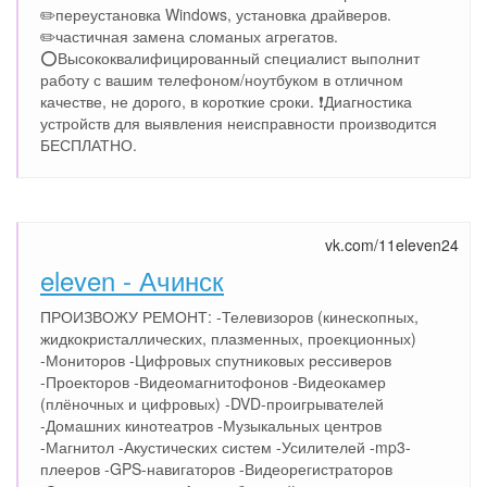
✏️переустановка Windows, установка драйверов.
✏️частичная замена сломаных агрегатов.
⭕️Высококвалифицированный специалист выполнит
работу с вашим телефоном/ноутбуком в отличном
качестве, не дорого, в короткие сроки. ❗️Диагностика
устройств для выявления неисправности производится
БЕСПЛАТНО.
vk.com/11eleven24
eleven - Ачинск
ПРОИЗВОЖУ РЕМОНТ: -Телевизоров (кинескопных,
жидкокристаллических, плазменных, проекционных)
-Мониторов -Цифровых спутниковых рессиверов
-Проекторов -Видеомагнитофонов -Видеокамер
(плёночных и цифровых) -DVD-проигрывателей
-Домашних кинотеатров -Музыкальных центров
-Магнитол -Акустических систем -Усилителей -mp3-
плееров -GPS-навигаторов -Видеорегистраторов