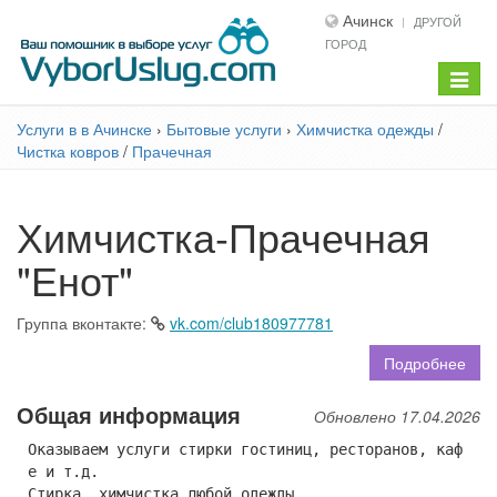
Ачинск
ДРУГОЙ
ГОРОД
Показ
меню
Услуги в в Ачинске
›
Бытовые услуги
›
Химчистка одежды
/
Чистка ковров
/
Прачечная
Химчистка-Прачечная
"Енот"
Группа вконтакте:
vk.com/club180977781
Подробнее
Общая информация
Обновлено 17.04.2026
Оказываем услуги стирки гостиниц, ресторанов, каф
е и т.д.
Стирка, химчистка любой одежды.